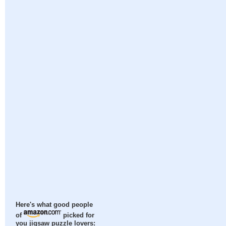
Here's what good people
of
picked for
you jigsaw puzzle lovers: