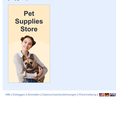
Hilfe
|
Einloggen
|
Anmelden
|
Datenschutzbestimmungen
|
Rückmeldung
|