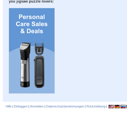
you jigsaw puzzle lovers:
Hilfe
|
Einloggen
|
Anmelden
|
Datenschutzbestimmungen
|
Rückmeldung
|