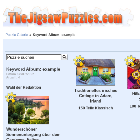
Puzzle Galerie
»
Keyword Album: example
Keyword Album: example
Datum: 08/07/2026
Anzahl: 4
Wahl der Redaktion
Traditionelles irisches
Häk
Cottage in Adare,
Irland
100 T
150 Teile Klassisch
Wunderschöner
Sonnenuntergang über dem
Gardasee, Italien