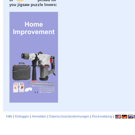
of
picked for
you jigsaw puzzle lovers:
Hilfe
|
Einloggen
|
Anmelden
|
Datenschutzbestimmungen
|
Rückmeldung
|