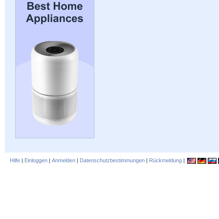
Hilfe
|
Einloggen
|
Anmelden
|
Datenschutzbestimmungen
|
Rückmeldung
|