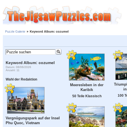
Puzzle Galerie
»
Keyword Album: cozumel
Keyword Album: cozumel
Datum: 08/06/2026
Anzahl: 11
Wahl der Redaktion
Triump
Meeresleben in der
i
Karibik
100 T
50 Teile Klassisch
Vergnügungspark auf der Insel
Phu Quoc, Vietnam