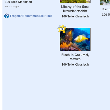
100 Teile Klassisch
Liberty of the Seas
Foto: OlegD
Kari
Kreuzfahrtschiff
100 T
Fragen? Bekommen Sie Hilfe!
100 Teile Klassisch
Fisch in Cozumel,
Mexiko
100 Teile Klassisch