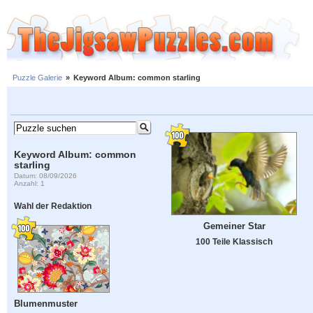
Puzzle Galerie
»
Keyword Album: common starling
Keyword Album: common
starling
Datum: 08/09/2026
Anzahl: 1
Wahl der Redaktion
Gemeiner Star
100 Teile Klassisch
Blumenmuster