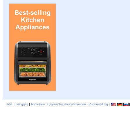
Hilfe
|
Einloggen
|
Anmelden
|
Datenschutzbestimmungen
|
Rückmeldung
|