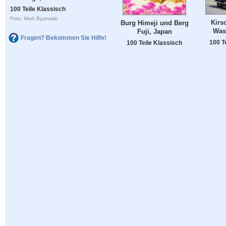
100 Teile Klassisch
Foto: Mark Byzewski
Kirs
Burg Himeji und Berg
Was
Fuji, Japan
Fragen? Bekommen Sie Hilfe!
100 T
100 Teile Klassisch