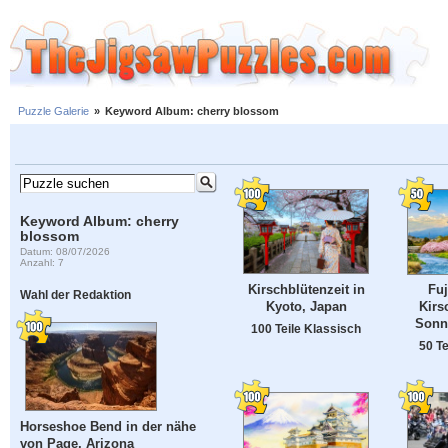
Puzzle Galerie
»
Keyword Album: cherry blossom
Keyword Album: cherry
blossom
Datum: 08/07/2026
Anzahl: 7
Kirschblütenzeit in
Fuj
Wahl der Redaktion
Kyoto, Japan
Kirs
Sonn
100 Teile Klassisch
50 Te
Horseshoe Bend in der nähe
von Page, Arizona