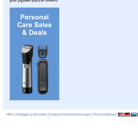
you jigsaw puzzle lovers:
Hilfe
|
Einloggen
|
Anmelden
|
Datenschutzbestimmungen
|
Rückmeldung
|