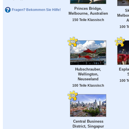
Princes Bridge,
Fragen? Bekommen Sie Hilfe!
Sk
Melbourne, Australien
Melbou
150 Teile Klassisch
A
100 T
Espla
Hubschrauber,
Wellington,
Neuseeland
100 T
100 Teile Klassisch
Central Business
District, Singapur