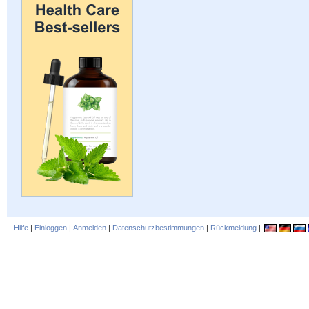
Hilfe
|
Einloggen
|
Anmelden
|
Datenschutzbestimmungen
|
Rückmeldung
|