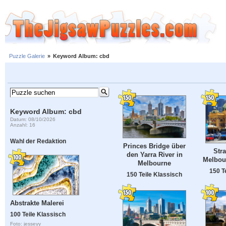
Puzzle Galerie
»
Keyword Album: cbd
Keyword Album: cbd
Datum: 08/10/2026
Anzahl: 16
Wahl der Redaktion
Princes Bridge über
Str
den Yarra River in
Melbour
Melbourne
150 T
150 Teile Klassisch
Abstrakte Malerei
100 Teile Klassisch
Foto: jesseyy