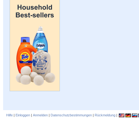
Hilfe
|
Einloggen
|
Anmelden
|
Datenschutzbestimmungen
|
Rückmeldung
|