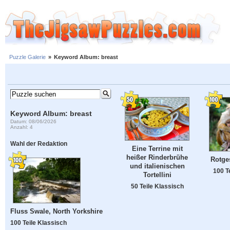
Puzzle Galerie
»
Keyword Album: breast
Keyword Album: breast
Datum: 08/06/2026
Anzahl: 4
Wahl der Redaktion
Eine Terrine mit
heißer Rinderbrühe
Rotges
und italienischen
100 T
Tortellini
50 Teile Klassisch
Fluss Swale, North Yorkshire
100 Teile Klassisch