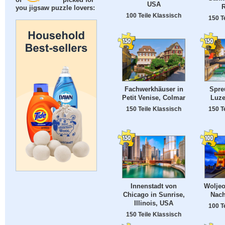
of
picked for
USA
you jigsaw puzzle lovers:
100 Teile Klassisch
150 T
Fachwerkhäuser in
Spre
Petit Venise, Colmar
Luze
150 Teile Klassisch
150 T
Innenstadt von
Woljeo
Chicago in Sunrise,
Nach
Illinois, USA
100 T
150 Teile Klassisch