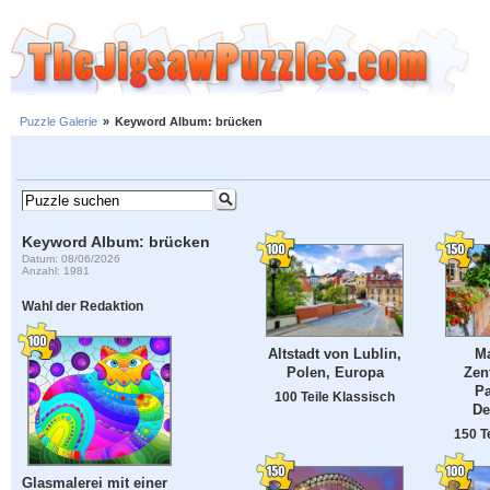
Puzzle Galerie
»
Keyword Album: brücken
Keyword Album: brücken
Datum: 08/06/2026
Anzahl: 1981
Wahl der Redaktion
Altstadt von Lublin,
Ma
Polen, Europa
Zen
P
100 Teile Klassisch
De
150 T
Glasmalerei mit einer