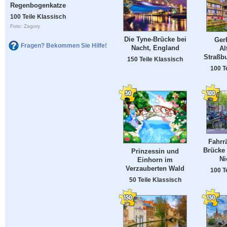
Regenbogenkatze
100 Teile Klassisch
Foto: Zagory
Die Tyne-Brücke bei
Gerb
Fragen? Bekommen Sie Hilfe!
Nacht, England
Al
Straßbu
150 Teile Klassisch
100 T
Fahrr
Brücke
Prinzessin und
Ni
Einhorn im
Verzauberten Wald
100 T
50 Teile Klassisch