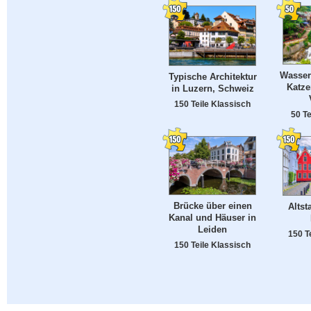
Wasserf
Typische Architektur
Katze
in Luzern, Schweiz
150 Teile Klassisch
50 Te
Brücke über einen
Altst
Kanal und Häuser in
Leiden
150 T
150 Teile Klassisch