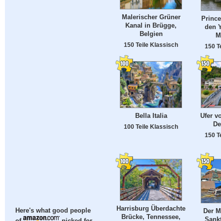
Malerischer Grüner
Prince
Kanal in Brügge,
den Y
Belgien
M
150 Teile Klassisch
150 T
Bella Italia
Ufer v
De
100 Teile Klassisch
150 T
Harrisburg Überdachte
Der M
Here's what good people
Brücke, Tennessee,
Sankt