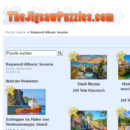
Puzzle Galerie
»
Keyword Album: bosnia
Keyword Album: bosnia
Datum: 08/06/2026
Anzahl: 32
Wahl der Redaktion
Stadt Mostar
Hist
touri
150 Teile Klassisch
150 T
Schlepper im Hafen von
Vestmannaeyjar, Island