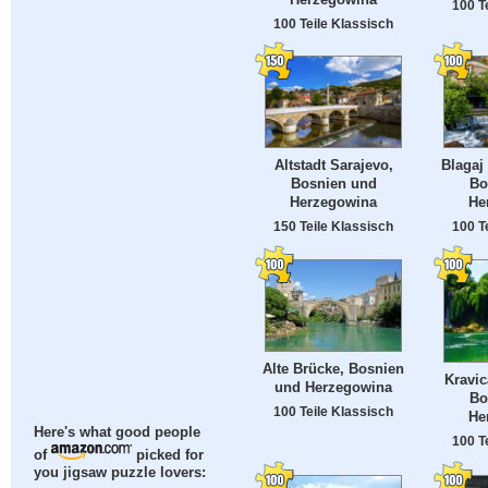
100 T
100 Teile Klassisch
Altstadt Sarajevo,
Blagaj
Bosnien und
Bo
Herzegowina
He
150 Teile Klassisch
100 T
Alte Brücke, Bosnien
Kravic
und Herzegowina
Bo
100 Teile Klassisch
He
Here's what good people
100 T
of
picked for
you jigsaw puzzle lovers: