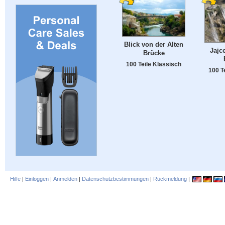
Blick von der Alten
Jajc
Brücke
100 Teile Klassisch
100 T
Hilfe
|
Einloggen
|
Anmelden
|
Datenschutzbestimmungen
|
Rückmeldung
|