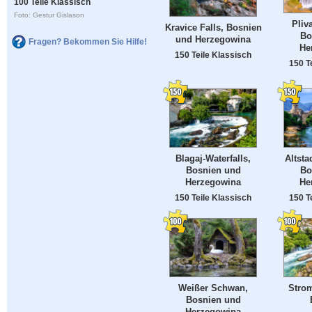
100 Teile Klassisch
Foto: Gestur Gislason
Pliv
Kravice Falls, Bosnien
Bo
und Herzegowina
Fragen? Bekommen Sie Hilfe!
He
150 Teile Klassisch
150 T
Blagaj-Waterfalls,
Altsta
Bosnien und
Bo
Herzegowina
He
150 Teile Klassisch
150 T
Weißer Schwan,
Strom
Bosnien und
Herzegowina