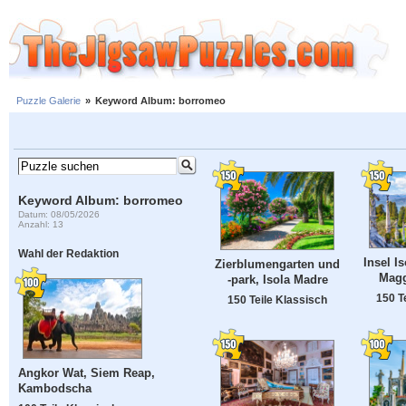
Puzzle Galerie
»
Keyword Album: borromeo
Keyword Album: borromeo
Datum: 08/05/2026
Anzahl: 13
Wahl der Redaktion
Insel I
Zierblumengarten und
Magg
-park, Isola Madre
150 T
150 Teile Klassisch
Angkor Wat, Siem Reap,
Kambodscha