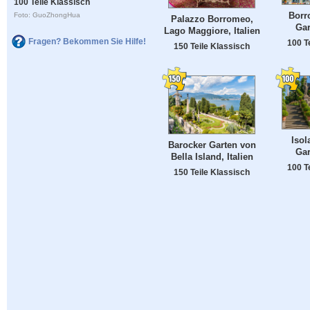
100 Teile Klassisch
Borr
Foto: GuoZhongHua
Palazzo Borromeo,
Gar
Lago Maggiore, Italien
Fragen? Bekommen Sie Hilfe!
100 T
150 Teile Klassisch
Isol
Barocker Garten von
Gar
Bella Island, Italien
100 T
150 Teile Klassisch