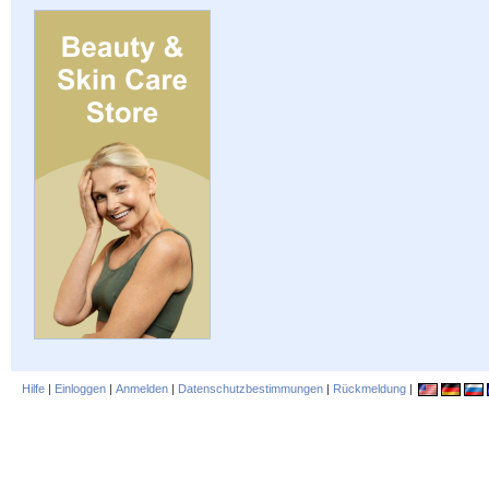
Hilfe
|
Einloggen
|
Anmelden
|
Datenschutzbestimmungen
|
Rückmeldung
|