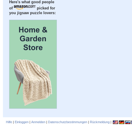
Here's what good people
of
picked for
you jigsaw puzzle lovers:
Hilfe
|
Einloggen
|
Anmelden
|
Datenschutzbestimmungen
|
Rückmeldung
|