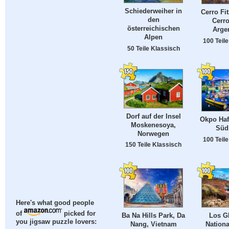
Schiederweiher in
Cerro Fi
den
Cerro
österreichischen
Arge
Alpen
100 Teil
50 Teile Klassisch
Dorf auf der Insel
Okpo Haf
Moskenesoya,
Süd
Norwegen
100 Teil
150 Teile Klassisch
Here's what good people
of
picked for
Los G
Ba Na Hills Park, Da
you jigsaw puzzle lovers:
Nationa
Nang, Vietnam