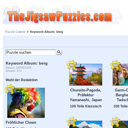
Puzzle Galerie
»
Keyword Album: berg
Keyword Album: berg
Datum: 08/08/2026
Anzahl: 270
Wahl der Redaktion
Garm-C
Chureito-Pagode,
Berghe
Präfektur
Tadsc
Yamanashi, Japan
100 Teil
100 Teile Klassisch
Fröhlicher Clown