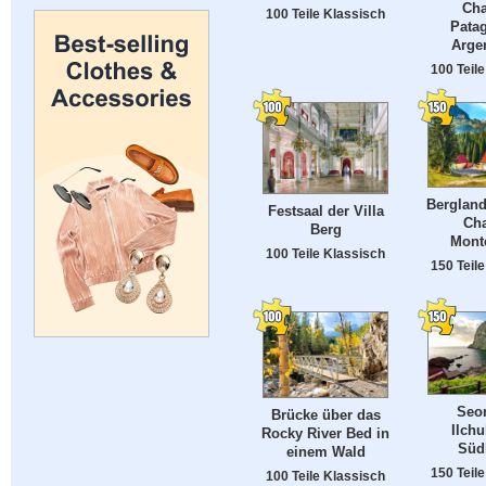
Cha
100 Teile Klassisch
Pata
Arge
100 Teil
Bergland
Festsaal der Villa
Cha
Berg
Mont
100 Teile Klassisch
150 Teil
Seo
Brücke über das
Ilch
Rocky River Bed in
Süd
einem Wald
150 Teil
100 Teile Klassisch