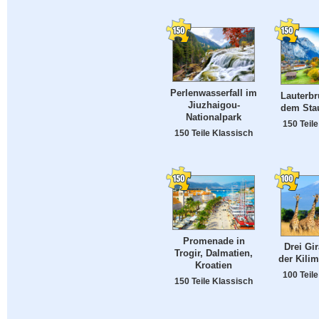
Perlenwasserfall im
Lauterb
Jiuzhaigou-
dem Sta
Nationalpark
150 Teil
150 Teile Klassisch
Promenade in
Drei Gi
Trogir, Dalmatien,
der Kili
Kroatien
100 Teil
150 Teile Klassisch