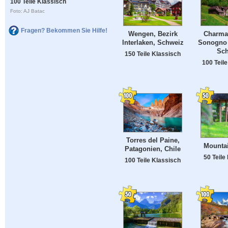
100 Teile Klassisch
Foto: AJ Batac
Fragen? Bekommen Sie Hilfe!
Charma
Wengen, Bezirk
Sonogno 
Interlaken, Schweiz
Sch
150 Teile Klassisch
100 Teil
Torres del Paine,
Mounta
Patagonien, Chile
50 Teile
100 Teile Klassisch