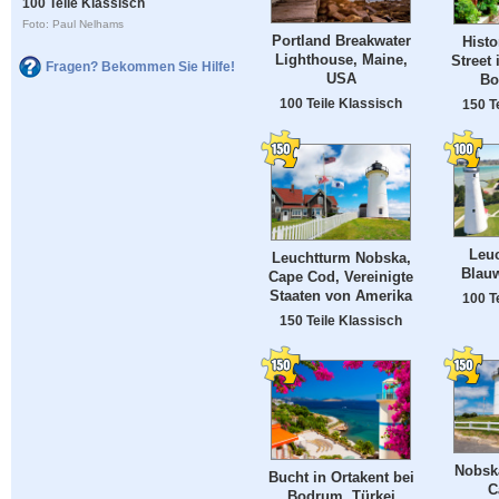
100 Teile Klassisch
Foto: Paul Nelhams
Portland Breakwater
Histo
Lighthouse, Maine,
Street 
Fragen? Bekommen Sie Hilfe!
USA
Bo
100 Teile Klassisch
150 T
Leu
Leuchtturm Nobska,
Blau
Cape Cod, Vereinigte
Staaten von Amerika
100 T
150 Teile Klassisch
Nobsk
Bucht in Ortakent bei
C
Bodrum, Türkei