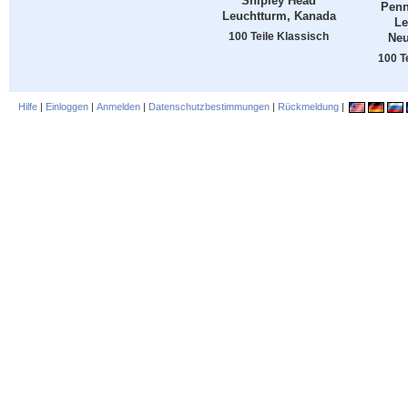
Shipley Head
Penn
Leuchtturm, Kanada
Le
100 Teile Klassisch
Neu
100 T
Hilfe
|
Einloggen
|
Anmelden
|
Datenschutzbestimmungen
|
Rückmeldung
|