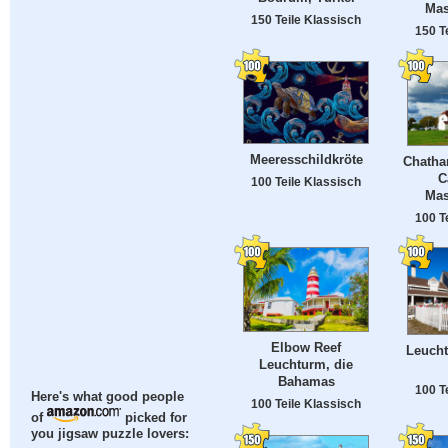
Mas
150 Teile Klassisch
150 T
Meeresschildkröte
Chatha
C
100 Teile Klassisch
Mas
100 T
Elbow Reef
Leucht
Leuchturm, die
Bahamas
100 T
Here's what good people
100 Teile Klassisch
of
picked for
you jigsaw puzzle lovers: