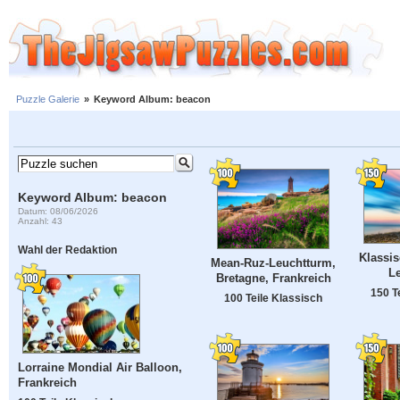
Puzzle Galerie
»
Keyword Album: beacon
Keyword Album: beacon
Datum: 08/06/2026
Anzahl: 43
Wahl der Redaktion
Klassis
Mean-Ruz-Leuchtturm,
L
Bretagne, Frankreich
150 T
100 Teile Klassisch
Lorraine Mondial Air Balloon,
Frankreich