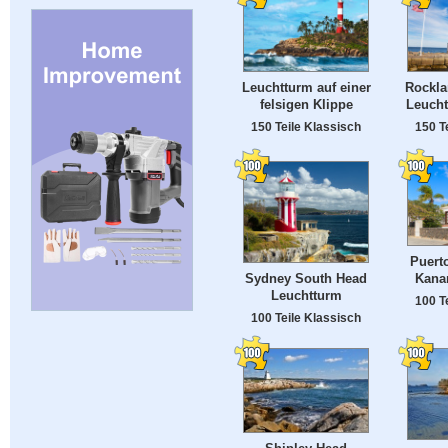
Leuchtturm auf einer
Rockla
felsigen Klippe
Leucht
150 Teile Klassisch
150 T
Puert
Kanar
Sydney South Head
Leuchtturm
100 T
100 Teile Klassisch