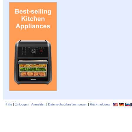
Hilfe
|
Einloggen
|
Anmelden
|
Datenschutzbestimmungen
|
Rückmeldung
|