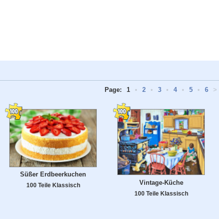
Page:
1
•
2
•
3
•
4
•
5
•
6
>
Süßer Erdbeerkuchen
Vintage-Küche
100 Teile Klassisch
100 Teile Klassisch