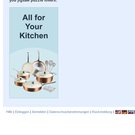
you jigsaw puzzle lovers:
Hilfe
|
Einloggen
|
Anmelden
|
Datenschutzbestimmungen
|
Rückmeldung
|