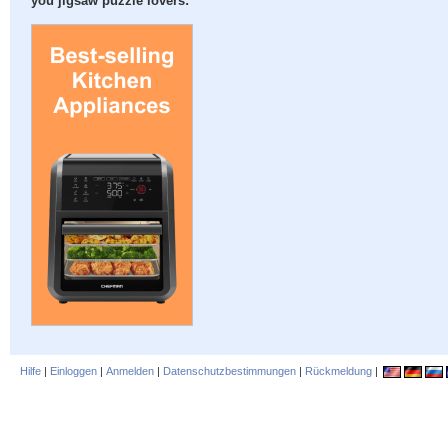
you jigsaw puzzle lovers:
Hilfe
|
Einloggen
|
Anmelden
|
Datenschutzbestimmungen
|
Rückmeldung
|