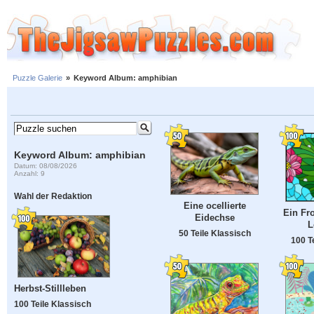
Puzzle Galerie
»
Keyword Album: amphibian
Keyword Album: amphibian
Datum: 08/08/2026
Anzahl: 9
Wahl der Redaktion
Eine ocellierte
Ein Fr
Eidechse
L
50 Teile Klassisch
100 T
Herbst-Stillleben
100 Teile Klassisch