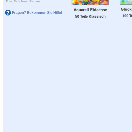
Foto: Dark Moon Pictures
Glück
Aquarell Eidechse
Fragen? Bekommen Sie Hilfe!
100 T
50 Teile Klassisch