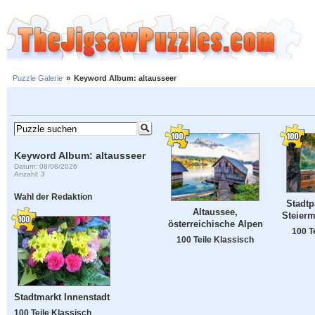
Puzzle Galerie
»
Keyword Album: altausseer
Keyword Album: altausseer
Datum: 08/08/2026
Anzahl: 3
Wahl der Redaktion
Stadtp
Altaussee,
Steierm
österreichische Alpen
100 T
100 Teile Klassisch
Stadtmarkt Innenstadt
100 Teile Klassisch