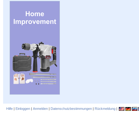
Hilfe
|
Einloggen
|
Anmelden
|
Datenschutzbestimmungen
|
Rückmeldung
|