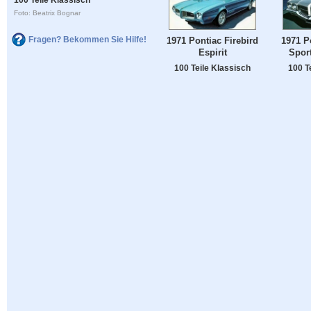
Foto: Beatrix Bognar
Fragen? Bekommen Sie Hilfe!
1971 Pontiac Firebird
1971 P
Espirit
Sport
100 Teile Klassisch
100 T