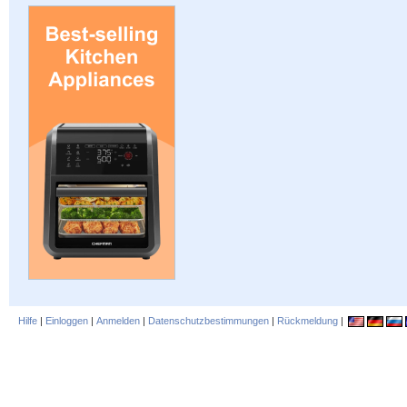
Hilfe
|
Einloggen
|
Anmelden
|
Datenschutzbestimmungen
|
Rückmeldung
|