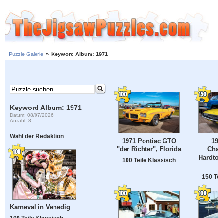
Puzzle Galerie
»
Keyword Album: 1971
Keyword Album: 1971
Datum: 08/07/2026
Anzahl: 8
Wahl der Redaktion
1971 Pontiac GTO
1
"der Richter", Florida
Cha
Hardt
100 Teile Klassisch
150 T
Karneval in Venedig
100 Teile Klassisch