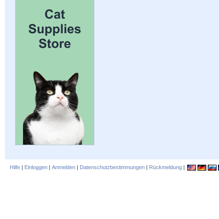
Hilfe
|
Einloggen
|
Anmelden
|
Datenschutzbestimmungen
|
Rückmeldung
|