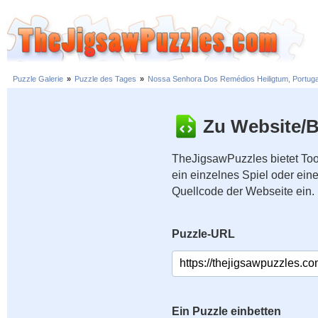
Puzzle Galerie
»
Puzzle des Tages
»
Nossa Senhora Dos Remédios Heiligtum, Portuga
Zu Website/B
TheJigsawPuzzles bietet Too
ein einzelnes Spiel oder ei
Quellcode der Webseite ein.
Puzzle-URL
Ein Puzzle einbetten