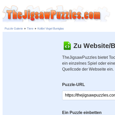
Puzzle Galerie
»
Tiere
»
Kolibri Vogel Buntglas
Zu Website/B
TheJigsawPuzzles bietet Too
ein einzelnes Spiel oder ei
Quellcode der Webseite ein.
Puzzle-URL
Ein Puzzle einbetten