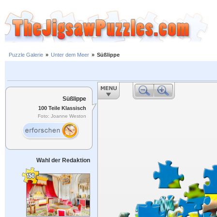
Puzzle Galerie
»
Unter dem Meer
»
Süßlippe
Süßlippe
100 Teile Klassisch
Foto: Joanne Weston
Wahl der Redaktion