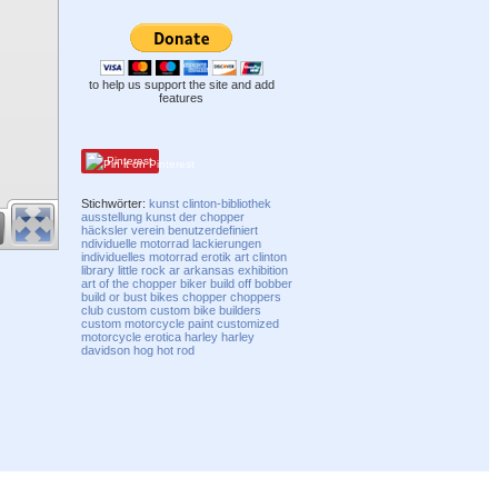
to help us support the site and add
features
Pinterest
Stichwörter:
kunst
clinton-bibliothek
ausstellung
kunst der chopper
häcksler
verein
benutzerdefiniert
ndividuelle motorrad lackierungen
individuelles motorrad
erotik
art
clinton
library
little rock
ar
arkansas
exhibition
art of the chopper
biker build off
bobber
build or bust bikes
chopper
choppers
club
custom
custom bike builders
custom motorcycle paint
customized
motorcycle
erotica
harley
harley
davidson
hog
hot rod
Compatibility mode