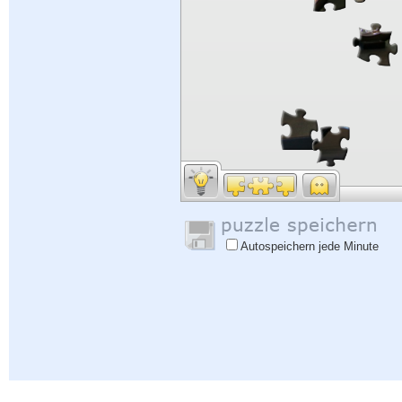
Autospeichern jede Minute
Hilfe
|
Einloggen
|
Anmelden
|
Datenschutzbestimmungen
|
Rückmeldung
|