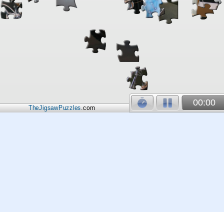
00:00
TheJigsawPuzzles
.com