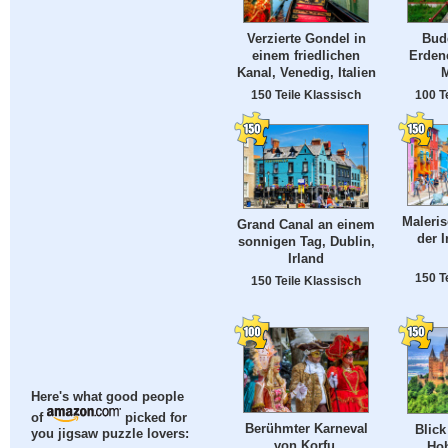
Verzierte Gondel in
Bud
einem friedlichen
Erdene
Kanal, Venedig, Italien
150 Teile Klassisch
100 T
Maleris
Grand Canal an einem
der I
sonnigen Tag, Dublin,
Irland
150 T
150 Teile Klassisch
Here's what good people
of
picked for
Berühmter Karneval
Blick
you jigsaw puzzle lovers:
von Korfu,
Hoh