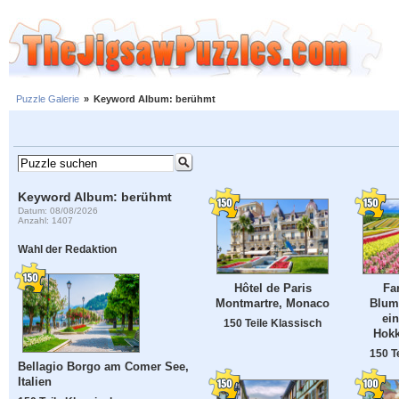
Puzzle Galerie
»
Keyword Album: berühmt
Keyword Album: berühmt
Datum: 08/08/2026
Anzahl: 1407
Wahl der Redaktion
Hôtel de Paris
Fa
Montmartre, Monaco
Blum
ei
150 Teile Klassisch
Hokk
150 T
Bellagio Borgo am Comer See,
Italien