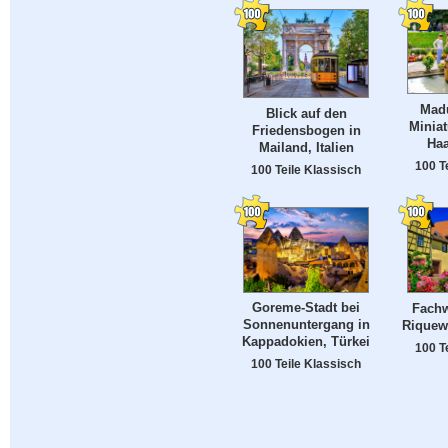
Mad
Blick auf den
Miniat
Friedensbogen in
Haa
Mailand, Italien
100 T
100 Teile Klassisch
Goreme-Stadt bei
Fachw
Sonnenuntergang in
Riquewi
Kappadokien, Türkei
100 T
100 Teile Klassisch