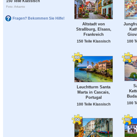
150 Teile Klassisch
Foto: Arkanto
Fragen? Bekommen Sie Hilfe!
Altstadt von
Jungfra
Straßburg, Elsass,
Kat
Frankreich
Giov
150 Teile Klassisch
100 T
S
Leuchtturm Santa
Kett
Marta in Cascais,
Buda
Portugal
100 T
100 Teile Klassisch