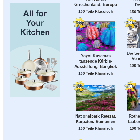
Griechenland, Europa
De
100 Teile Klassisch
150 T
Die Se
Yayoi Kusamas
Vene
tanzende Kürbis-
100 T
Ausstellung, Bangkok
100 Teile Klassisch
Nationalpark Retezat,
Rothe
Karpaten, Rumänien
Tauber
100 Teile Klassisch
100 T